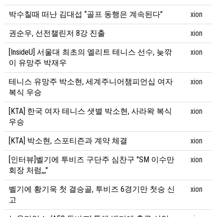
박수칠때 떠난 김대섭 “골프 동행은 계속된다”
xion
권순우, 선전챌린저 8강 진출
xion
[InsideU] 서울대 최초의 엘리트 테니스 선수, 늦깎
xion
이 유망주 박재우
테니스 유망주 박소현, 세계주니어챔피언십 여자
xion
복식 우승
[KTA] 한국 여자 테니스 샛별 박소현, 사라왁 복식
xion
우승
[KTA] 박소현, 스포티즌과 계약 체결
xion
[인터뷰]벨기에 투비즈 구단주 심찬구 "SM 이수만
xion
회장 처럼,,,"
벨기에 황기욱 첫 결승골, 투비즈 6경기만 첫승 신
xion
고