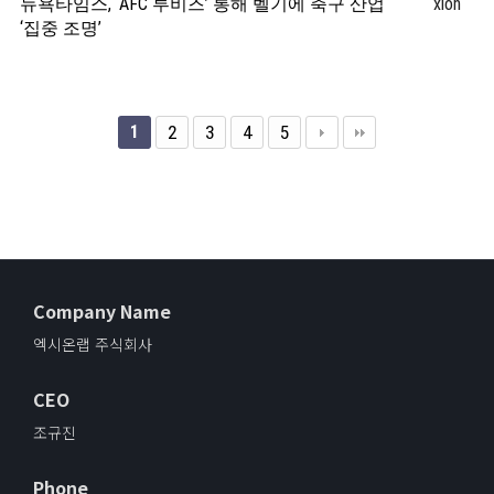
뉴욕타임스, ‘AFC 투비즈’ 통해 벨기에 축구 산업
xion
‘집중 조명’
1
2
3
4
5
Company Name
엑시온랩 주식회사
CEO
조규진
Phone