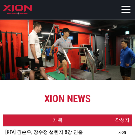
XION NEWS
제목
작성자
[KTA] 권순우, 장수정 챌린저 8강 진출
xion