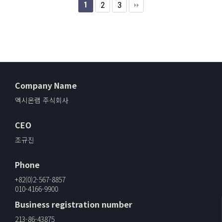
1
2
3
Company Name
엑시온랩 주식회사
CEO
조규진
Phone
+82(0)2-567-8857
010-4166-9900
Business registration number
213-86-43875