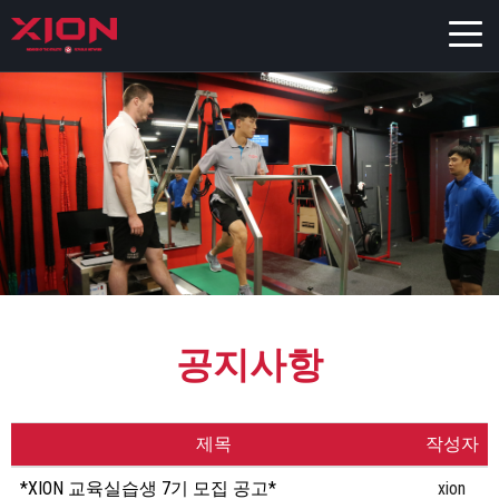
공지사항
제목
작성자
*XION 교육실습생 7기 모집 공고*
xion