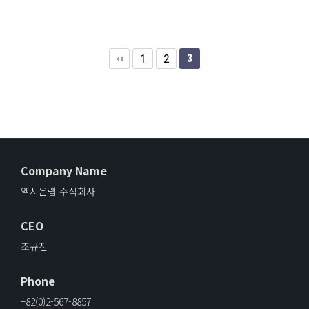
1
2
3
Company Name
엑시온랩 주식회사
CEO
조규진
Phone
+82(0)2-567-8857