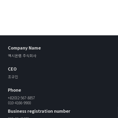
Company Name
엑시온랩 주식회사
CEO
조규진
Phone
+82(0)2-567-8857
010-4166-9900
Business registration number