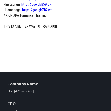
- Instagram:
https://goo.gl/B5Wpvj
- Homepage:
https://goo.gl/ZB2kvq
#XION #Performance_Training
THIS IS A BETTER WAY TO TRAIN XION
Company Name
엑시온랩 주식회사
CEO